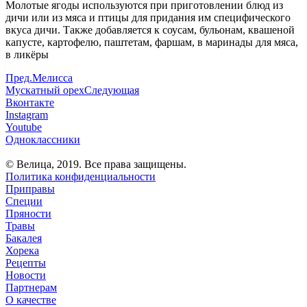
Молотые ягоды используются при приготовлении блюд из
дичи или из мяса и птицы для придания им специфического
вкуса дичи. Также добавляется к соусам, бульонам, квашеной
капусте, картофелю, паштетам, фаршам, в маринады для мяса,
в ликёры
Пред.
Мелисса
Мускатный орех
Следующая
Вконтакте
Instagram
Youtube
Одноклассники
© Велица, 2019. Все права защищены.
Политика конфиденциальности
Приправы
Специи
Пряности
Травы
Бакалея
Хорека
Рецепты
Новости
Партнерам
О качестве