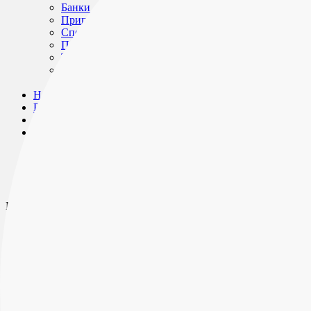
Банки
Приправы
Специи
Пряности
Травы
Бакалея и кулинарные добавки
Хорека
Новости
Рецепты
Партнерам
О компании
О качестве
Словарь специй
Документы и сертификаты
Контакты
Меню
Продукция
Мельницы
Банки
Приправы
Специи
Пряности
Травы