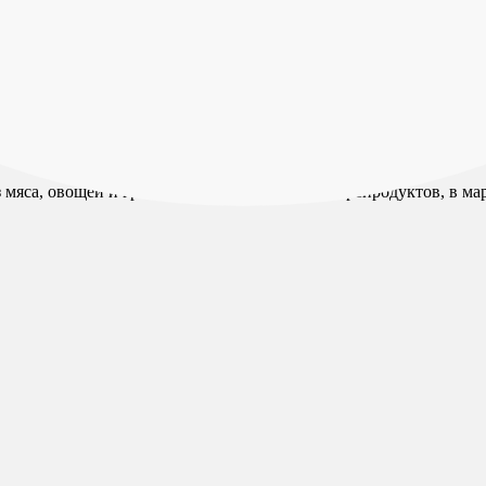
 мяса, овощей и грибов, в блюда из рыбы и морепродуктов, в ма