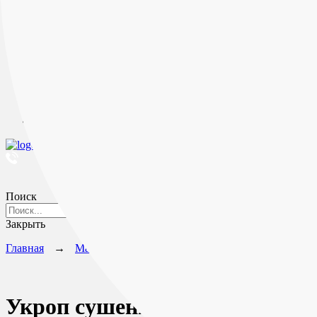
Бакалея и кулинарные добавки
Хорека
Новости
Рецепты
Партнерам
О компании
О качестве
Словарь специй
Документы и сертификаты
Контакты
Поиск
Закрыть
Главная
→
Магазин
→
Травы
→
Укроп сушеный
Укроп сушеный