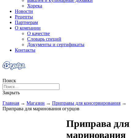
Бакалея и кулинарные добавки
Хорека
Новости
Рецепты
Партнерам
О компании
О качестве
Словарь специй
Документы и сертификаты
Контакты
Поиск
Закрыть
Главная
→
Магазин
→
Приправы для консервирования
→
Приправа для маринования огурцов
Приправа для
маринования