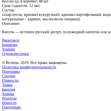
Кол-во ед. в коробке:
48 шт
Срок годности:
12 мес
Состав:
сахар-песок, крахмал кукурузный, крахмал картофельный, вод
натуральные – кармин, маслосмолы паприки)
Описание:
Кисель — истинно русский десерт, полужидкий напиток или жел
Вконтакте
Instagram
Youtube
Одноклассники
© Велица, 2019. Все права защищены.
Политика конфиденциальности
Приправы
Специи
Пряности
Травы
Бакалея
Хорека
Рецепты
Новости
Партнерам